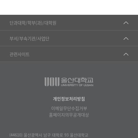
제
목,
■인문대학
등
단과대학/학부(과)/대학원
록
▷국어국문학부
일,
공동기기센터
부서/부속기관/사업단
조
▷영어영문학과
공학교육혁신센터
회
건강가정지원센터
관련사이트
▷일본어·일본학과
수
과학영재교육원
교수협의회
로
▷중국어·중국학과
교무처교직팀
구
구내(경남)은행
▷프랑스어·프랑스학과
성
국어문화원
노동조합
된
▷스페인·중남미학과
표
국제교류처
생명윤리위원회
개인정보처리방침
▷역사·문화학과
기초과학연구소
이메일무단수집거부
온라인 기술거래 플랫폼
▷철학·상담학과
홈페이지의무공개대상
물리BK 미래혁신응집물질물리인재교육연구단
울산대신문
■사회과학대학
메이커스페이스
울산대학교 총동문회
(44610) 울산광역시 남구 대학로 93 울산대학교
▷사회과학부