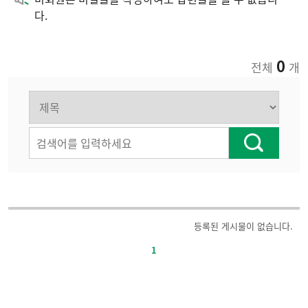
다.
0
전체
개
주
등록된 게시물이 없습니다.
요
1
정
책-
번
호,